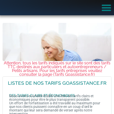
Attention, tous les tarifs indiqués sur le site sont des tarifs
TTC destinés aux particuliers et autoentrepreneurs /
Petits artisans. Pour les tarifs entreprises veuillez
consulter la page (Tarifs Goassistance.fr)
LISTES DE NOS TARIFS GOASSISTANCE.FR
DES TARIFS CLAIRS ET ÉCONOMIQUES
Nous avons souhaité établir une liste de tarifs clairs et
économiques pour être le plus transparent possible.
Un effort de forfaitisation a été travaillé au maximum pour
que nos clients puissent connaître en un coup d’œil le
montant qui leur sera demandé de verser après notre
intervention.