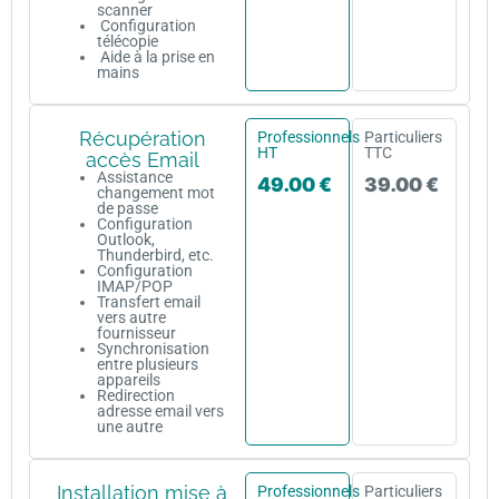
scanner
Configuration
télécopie
Aide à la prise en
mains
Récupération
Professionnels
Particuliers
HT
TTC
accès Email
Assistance
49.00 €
39.00 €
changement mot
de passe
Configuration
Outlook,
Thunderbird, etc.
Configuration
IMAP/POP
Transfert email
vers autre
fournisseur
Synchronisation
entre plusieurs
appareils
Redirection
adresse email vers
une autre
Installation mise à
Professionnels
Particuliers