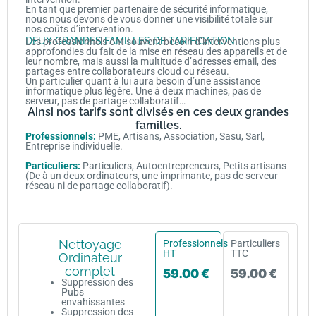
En tant que premier partenaire de sécurité informatique,
nous nous devons de vous donner une visibilité totale sur
nos coûts d’intervention.
DEUX GRANDES FAMILLES DE TARIFICATION
Les professionnels ont souvent besoin d’interventions plus
approfondies du fait de la mise en réseau des appareils et de
leur nombre, mais aussi la multitude d’adresses email, des
partages entre collaborateurs cloud ou réseau.
Un particulier quant à lui aura besoin d’une assistance
informatique plus légère. Une à deux machines, pas de
serveur, pas de partage collaboratif…
Ainsi nos tarifs sont divisés en ces deux grandes
familles.
Professionnels:
PME, Artisans, Association, Sasu, Sarl,
Entreprise individuelle.
Particuliers:
Particuliers, Autoentrepreneurs, Petits artisans
(De à un deux ordinateurs, une imprimante, pas de serveur
réseau ni de partage collaboratif).
Nettoyage
Professionnels
Particuliers
HT
TTC
Ordinateur
complet
59.00 €
59.00 €
Suppression des
Pubs
envahissantes
Suppression des