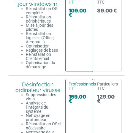
HT
TTC
jour windows 11
Réinstallation OS
109.00
89.00 €
complète
€
Réinstallation
périphériques
Mise à jour des
pilotes
Réinstallation
logiciels (Office,
Acrobat…)
Optimisation
Réglages de base
Réinstallation
Clients email
Optimisation du
démarrage
Désinfection
Professionnels
Particuliers
HT
TTC
ordinateur virussé
Suppression des
159.00
129.00
virus
€
€
Analyse de
l’intégrité du
système
Nettoyage en
profondeur
Réinstallation OS si
nécessaire
Nettoyage de la