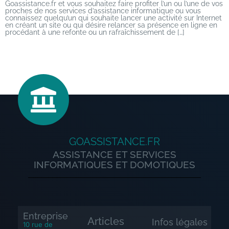
Goassistance.fr et vous souhaitez faire profiter l’un ou l’une de vos
proches de nos services d’assistance informatique ou vous
connaissez quelqu’un qui souhaite lancer une activité sur Internet
en créant un site ou qui désire relancer sa présence en ligne en
procédant à une refonte ou un rafraîchissement de […]
GOASSISTANCE.FR
ASSISTANCE ET SERVICES
INFORMATIQUES ET DOMOTIQUES
Entreprise
Articles
Infos légales
10 rue de