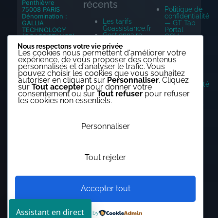
Penthièvre
récents
Politique de
75008 PARIS
confidentialité
Dénomination :
Les tarifs
— GT Tab
GALLIA
Goassistance.fr
Portal
TECHNOLOGY
Gestionnaire
CGV
(GOASSISTANCE)
de mots
Mentions
Siret:
Nous respectons votre vie privée
de passe
égales
90032383300013
Les cookies nous permettent d'améliorer votre
Bitwarden.
Dashboard
APE: 47.91B
expérience, de vous proposer des contenus
La fin de
employe
personnalisés et d'analyser le trafic. Vous
la prise
Déclaration
pouvez choisir les cookies que vous souhaitez
de tête
de
autoriser en cliquant sur
Personnaliser
. Cliquez
en toute
confidentialité
sur
Tout accepter
pour donner votre
sécurité !
(UE)
consentement ou sur
Tout refuser
pour refuser
Assistance
Politique de
les cookies non essentiels.
informatique
cookies (UE)
Illimitée
c’est
possible.
Personnaliser
(Mais
pour qui
et
pourquoi?)
Tout rejeter
Copyright©gallia-technology 2025
Accepter tout
Assistant en direct
Powered by